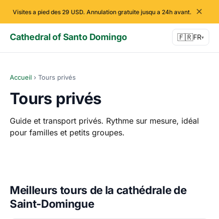
✕
Visites a pied des 29 USD. Annulation gratuite jusqu a 24h avant.
Cathedral of Santo Domingo
🇫🇷
FR
▾
Accueil
›
Tours privés
Tours privés
Guide et transport privés. Rythme sur mesure, idéal
pour familles et petits groupes.
Meilleurs tours de la cathédrale de
Saint-Domingue