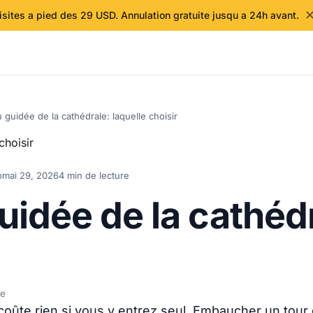
isites a pied des 29 USD. Annulation gratuite jusqu a 24h avant.
ou guidée de la cathédrale: laquelle choisir
o
mai 29, 2026
4 min de lecture
guidée de la cathéd
de
 coûte rien si vous y entrez seul. Embaucher un tou