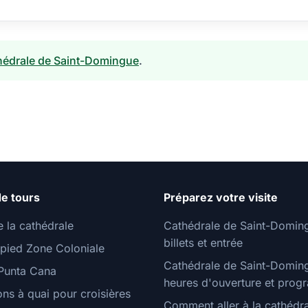
thédrale de Saint-Domingue
.
e tours
Préparez votre visite
e la cathédrale
Cathédrale de Saint-Domin
billets et entrée
 pied Zone Coloniale
Cathédrale de Saint-Domin
Punta Cana
heures d'ouverture et pro
ns à quai pour croisières
Comment aller à la cathédr