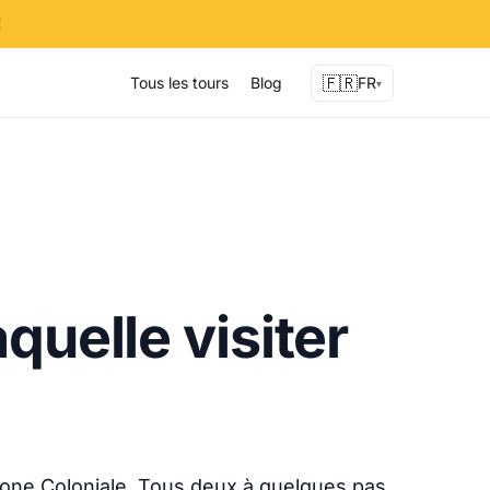
✕
🇫🇷
Tous les tours
Blog
FR
▾
quelle visiter
Zone Coloniale. Tous deux à quelques pas