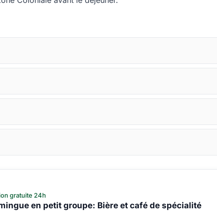
one Coloniale avant le déjeuner.
ion gratuite 24h
mingue en petit groupe: Bière et café de spécialité