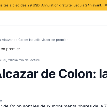
isites a pied des 29 USD. Annulation gratuite jusqu a 24h avant.
 Alcazar de Colon: laquelle visiter en premier
i 29, 2026
4 min de lecture
lcazar de Colon: la
de
zar de Colon sont les deux monuments phares de la 