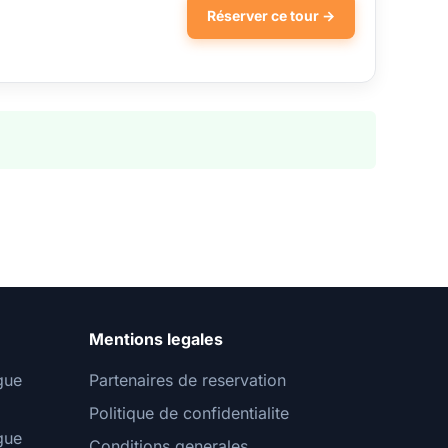
Réserver ce tour →
Mentions legales
gue
Partenaires de reservation
Politique de confidentialite
gue
Conditions generales