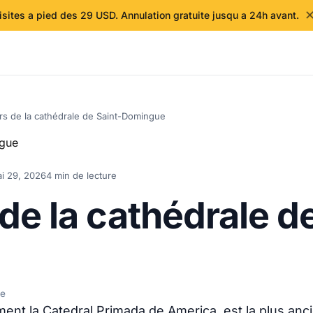
isites a pied des 29 USD. Annulation gratuite jusqu a 24h avant.
urs de la cathédrale de Saint-Domingue
i 29, 2026
4 min de lecture
 de la cathédrale d
de
ement la Catedral Primada de America, est la plus 