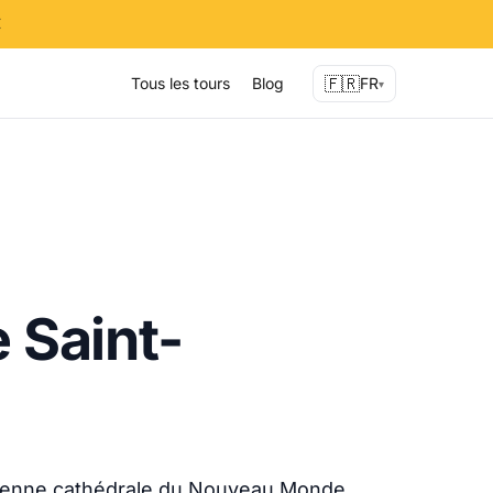
✕
🇫🇷
Tous les tours
Blog
FR
▾
e Saint-
ancienne cathédrale du Nouveau Monde.