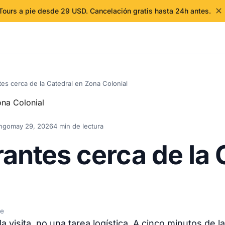
✕
Tours a pie desde 29 USD. Cancelación gratis hasta 24h antes.
es cerca de la Catedral en Zona Colonial
ingo
may 29, 2026
4 min de lectura
antes cerca de la 
de
la visita, no una tarea logística. A cinco minutos d