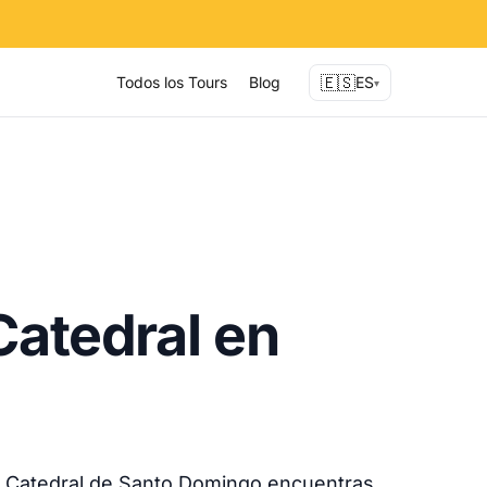
🇪🇸
Todos los Tours
Blog
ES
▾
Catedral en
e la Catedral de Santo Domingo encuentras