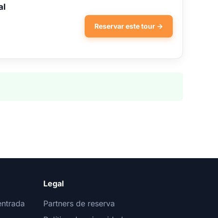
al
Reservar este tour →
Legal
entrada
Partners de reserva