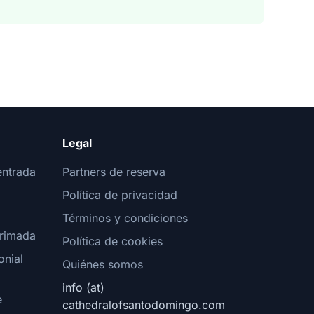
Legal
entrada
Partners de reserva
Política de privacidad
Términos y condiciones
Primada
Política de cookies
onial
Quiénes somos
info (at)
e
cathedralofsantodomingo.com