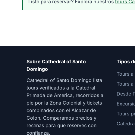
Listo para reservar? Explora nuestros
tours Ca
Sobre Cathedral of Santo
Tipos d
Domingo
Tours a 
Cathedral of Santo Domingo lista
Tours a
tours verificados a la Catedral
Desde P
Primada de America, recorridos a
pie por la Zona Colonial y tickets
Excursi
combinados con el Alcazar de
Tours p
Colon. Comparamos precios y
Catedra
resenas para que reserves con
confianza.