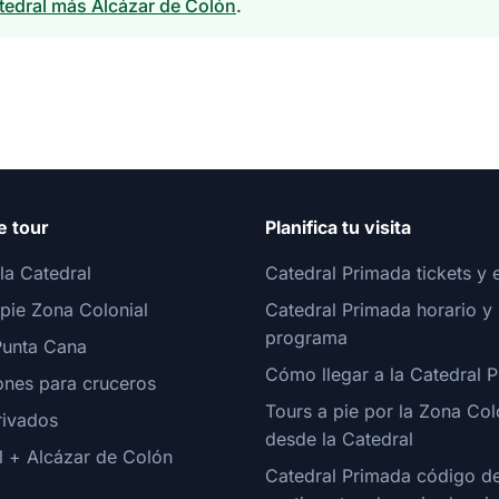
tedral más Alcázar de Colón
.
e tour
Planifica tu visita
la Catedral
Catedral Primada tickets y 
 pie Zona Colonial
Catedral Primada horario y
programa
unta Cana
Cómo llegar a la Catedral 
ones para cruceros
Tours a pie por la Zona Col
rivados
desde la Catedral
l + Alcázar de Colón
Catedral Primada código d