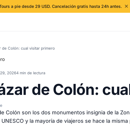
✕
Tours a pie desde 29 USD. Cancelación gratis hasta 24h antes.
 de Colón: cual visitar primero
29, 2026
4 min de lectura
ázar de Colón: cual
de
de Colón son los dos monumentos insignia de la Zona
UNESCO y la mayoría de viajeros se hace la misma pr